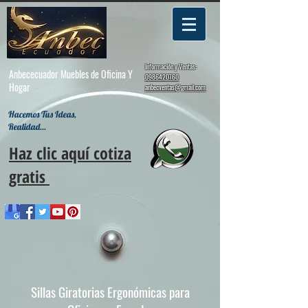
Información y Ventas:
Anbececuador Muebles de Oficina Y
0986420760
Hogar
anbecventas@gmail.com
Hacemos Tus Ideas,
Realidad...
Haz clic aquí cotiza
gratis
Sillas Giratorias Ergonómicas para