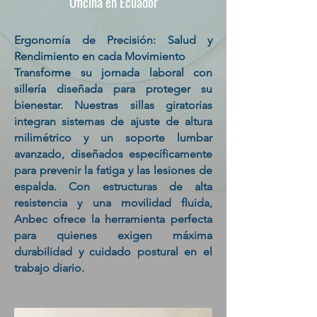
Oficina en Ecuador
Ergonomía de Precisión: Salud y
Rendimiento en cada Movimiento
Transforme su jornada laboral con
sillería diseñada para proteger su
bienestar. Nuestras sillas giratorias
integran sistemas de ajuste de altura
milimétrico y un soporte lumbar
avanzado, diseñados específicamente
para prevenir la fatiga y las lesiones de
espalda. Con estructuras de alta
resistencia y una movilidad fluida,
Anbec ofrece la herramienta perfecta
para quienes exigen máxima
durabilidad y cuidado postural en el
trabajo diario.